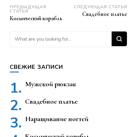
Навигация
ПРЕДЫДУЩАЯ
СЛЕДУЮЩАЯ СТАТЬЯ
СТАТЬЯ
Свадебное платье
по
Космический корабль
записям
Ищите что-то?
СВЕЖИЕ ЗАПИСИ
Мужской рюкзак
Свадебное платье
Наращивание ногтей
Космический корабль