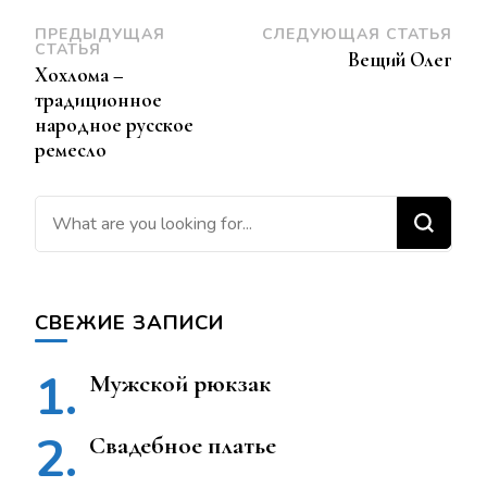
Навигация
ПРЕДЫДУЩАЯ
СЛЕДУЮЩАЯ СТАТЬЯ
СТАТЬЯ
Вещий Олег
по
Хохлома –
традиционное
записям
народное русское
ремесло
Ищите что-то?
СВЕЖИЕ ЗАПИСИ
Мужской рюкзак
Свадебное платье