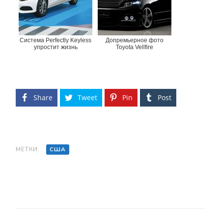
Система Perfectly Keyless
Допремьерное фото
упростит жизнь
Toyota Vellfire
Share
Tweet
Pin
Post
МЕТКИ:
США